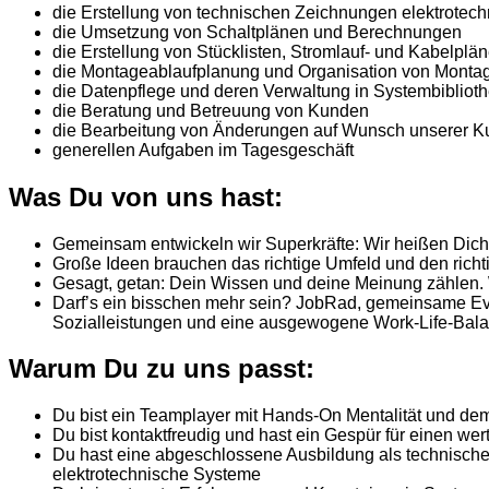
die Erstellung von technischen Zeichnungen elektrotec
die Umsetzung von Schaltplänen und Berechnungen
die Erstellung von Stücklisten, Stromlauf- und Kabelplä
die Montageablaufplanung und Organisation von Montag
die Datenpflege und deren Verwaltung in Systembibliot
die Beratung und Betreuung von Kunden
die Bearbeitung von Änderungen auf Wunsch unserer 
generellen Aufgaben im Tagesgeschäft
Was Du von uns hast:
Gemeinsam entwickeln wir Superkräfte: Wir heißen Dich 
Große Ideen brauchen das richtige Umfeld und den ric
Gesagt, getan: Dein Wissen und deine Meinung zählen. Wi
Darf’s ein bisschen mehr sein? JobRad, gemeinsame Ev
Sozialleistungen und eine ausgewogene Work-Life-Balanc
Warum Du zu uns passt:
Du bist ein Teamplayer mit Hands-On Mentalität und dem
Du bist kontaktfreudig und hast ein Gespür für einen 
Du hast eine abgeschlossene Ausbildung als technischer
elektrotechnische Systeme