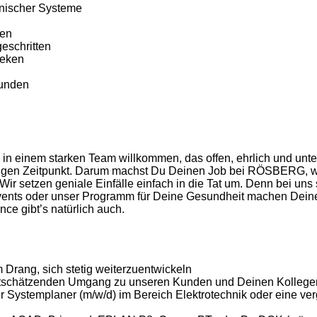
hnischer Systeme
nen
eschritten
heken
Kunden
in einem starken Team willkommen, das offen, ehrlich und unt
htigen Zeitpunkt. Darum machst Du Deinen Job bei RÖSBERG, w
r setzen geniale Einfälle einfach in die Tat um. Denn bei uns
ents oder unser Programm für Deine Gesundheit machen Deine
e gibt’s natürlich auch.
 Drang, sich stetig weiterzuentwickeln
wertschätzenden Umgang zu unseren Kunden und Deinen Kollege
 Systemplaner (m/w/d) im Bereich Elektrotechnik oder eine ve