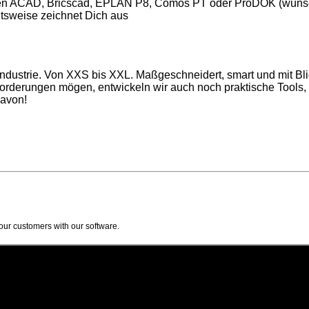
emen ACAD, Bricscad, EPLAN P8, Comos PT oder ProDOK (wüns
eitsweise zeichnet Dich aus
industrie. Von XXS bis XXL. Maßgeschneidert, smart und mit Bl
orderungen mögen, entwickeln wir auch noch praktische Tools
davon!
our customers with our software.